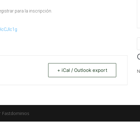
egistrar para la inscripción.
HcCJlc1g
+ iCal / Outlook export
N
r Fastdominios