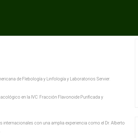
ricana de Flebología y Linfología y Laboratorios Servier.
macológico en la IVC: Fracción Flavonoide Purificada y
 internacionales con una amplia experiencia como el Dr. Alberto
.