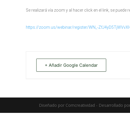
Se realizará vía zoom y al hacer click en el link, se puede r
https://zoom.us/webinar/register/WN_-ZfJ4yD5TjWVvX
+ Añadir Google Calendar
Diseñado por Comcreatividad - Desarrollado po